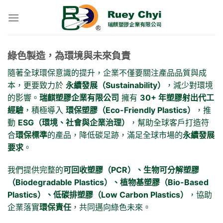
Skip
to
content
綠色製造，為環境與未來負責
隨著全球環保意識的提升，企業不僅要關注產品品質與成
本，更要致力於
永續發展（Sustainability）
，減少對環境
的影響。
瑞麒塑膠企業有限公司
擁有
30+ 年塑膠射出代工
經驗
，積極導入
環保塑膠（Eco-Friendly Plastics）
，推
動
ESG（環境、社會與企業治理）
，幫助全球客戶打造符
合
環保標準
的產品，降低碳足跡，滿足全球市場的
永續發展
要求
。
我們提供完整的
可回收塑膠（PCR）、生物可分解塑膠
（Biodegradable Plastics）、植物基塑膠（Bio-Based
Plastics）、低碳排塑膠（Low Carbon Plastics）
，協助
企業落實
環保責任
，共同邁向綠色未來。