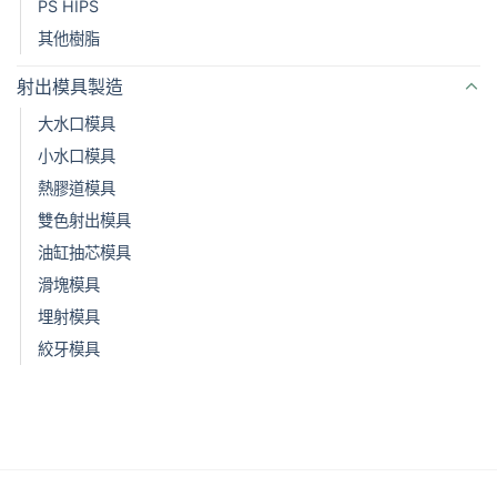
PS HIPS
其他樹脂
射出模具製造
大水口模具
小水口模具
熱膠道模具
雙色射出模具
油缸抽芯模具
滑塊模具
埋射模具
絞牙模具