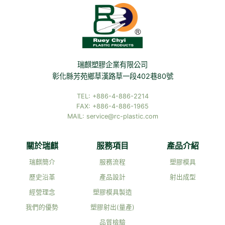
瑞麒塑膠企業有限公司
彰化縣芳苑鄉草漢路草一段402巷80號
TEL: +886-4-886-2214
FAX: +886-4-886-1965
MAIL: service@rc-plastic.com
關於瑞麒
服務項目
產品介紹
瑞麒簡介
服務流程
塑膠模具
歷史沿革
產品設計
射出成型
經營理念
塑膠模具製造
我們的優勢
塑膠射出(量產)
品質檢驗