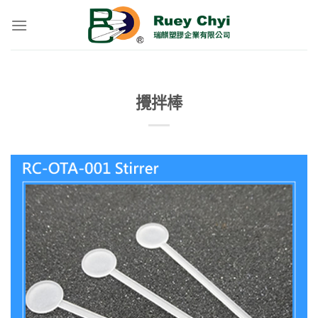
Skip
to
content
攪拌棒