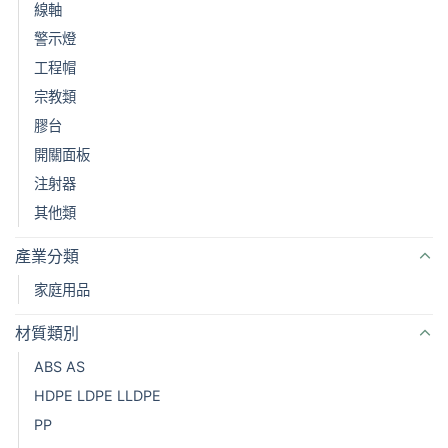
線軸
警示燈
工程帽
宗教類
膠台
開關面板
注射器
其他類
產業分類
家庭用品
材質類別
ABS AS
HDPE LDPE LLDPE
PP